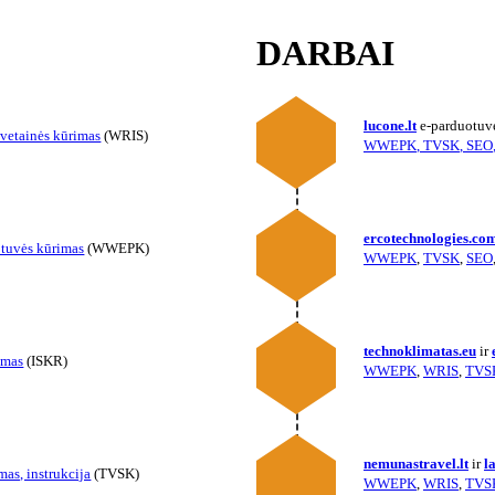
DARBAI
lucone.lt
e-parduotuv
svetainės kūrimas
(WRIS)
WWEPK
,
TVSK
,
SEO
ercotechnologies.co
tuvės kūrimas
(WWEPK)
WWEPK
,
TVSK
,
SEO
technoklimatas.eu
ir
imas
(ISKR)
WWEPK
,
WRIS
,
TVS
nemunastravel.lt
ir
l
as, instrukcija
(TVSK)
WWEPK
,
WRIS
,
TVS