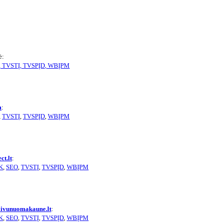
ė:
,
TVSTĮ
,
TVSPĮD
,
WBĮPM
m
:
,
TVSTĮ
,
TVSPĮD
,
WBĮPM
ect.lt
:
K
,
SEO
,
TVSTĮ
,
TVSPĮD
,
WBĮPM
aivunuomakaune.lt
:
K
,
SEO
,
TVSTĮ
,
TVSPĮD
,
WBĮPM