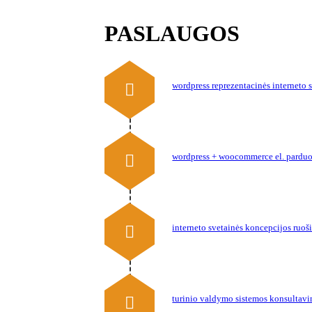
PASLAUGOS
wordpress reprezentacinės interneto 
wordpress + woocommerce el. parduo
interneto svetainės koncepcijos ruoš
turinio valdymo sistemos konsultavim