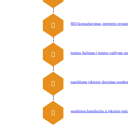
SEO konsultavimas, interneto svetain
turinio įkėlimas į turinio valdymo si
papildomų įskiepių diegimas wordpre
wordpress branduolio ir įskiepių pri