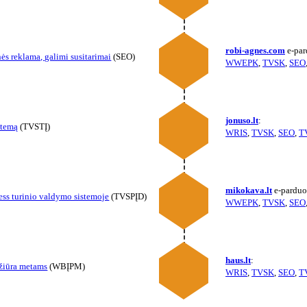
robi-agnes.com
e-par
ės reklama, galimi susitarimai
(SEO)
WWEPK
,
TVSK
,
SEO
jonuso.lt
:
stemą
(TVSTĮ)
WRIS
,
TVSK
,
SEO
,
T
mikokava.lt
e-parduo
ss turinio valdymo sistemoje
(TVSPĮD)
WWEPK
,
TVSK
,
SEO
haus.lt
:
ežiūra metams
(WBĮPM)
WRIS
,
TVSK
,
SEO
,
T