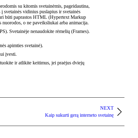
nuorodomis su kitomis svetainėmis, pageidautina,
 svetainės vidinius puslapius ir svetainės
ai turi būti paprastos HTML (Hypertext Markup
 nuorodos, o ne paveiksliukai arba animacija.
UPS). Svetainėje nenaudokite rėmelių (Frames).
snės apimties svetainė).
ui įvesti.
okite ir atlikite keitimus, jei praėjus dviejų
NEXT
Kaip sukurti gerą interneto svetainę