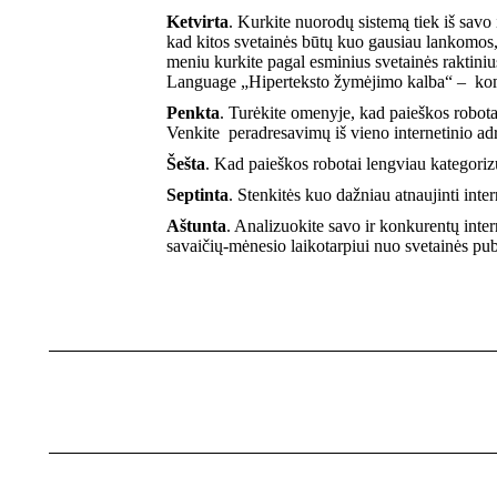
Ketvirta
. Kurkite nuorodų sistemą tiek iš savo 
kad kitos svetainės būtų kuo gausiau lankomos, 
meniu kurkite pagal esminius svetainės raktiniu
Language „Hiperteksto žymėjimo kalba“ – kompiu
Penkta
. Turėkite omenyje, kad paieškos robot
Venkite peradresavimų iš vieno internetinio adr
Šešta
. Kad paieškos robotai lengviau kategorizuo
Septinta
. Stenkitės kuo dažniau atnaujinti inter
Aštunta
. Analizuokite savo ir konkurentų intern
savaičių-mėnesio laikotarpiui nuo svetainės pu
Post
navigation