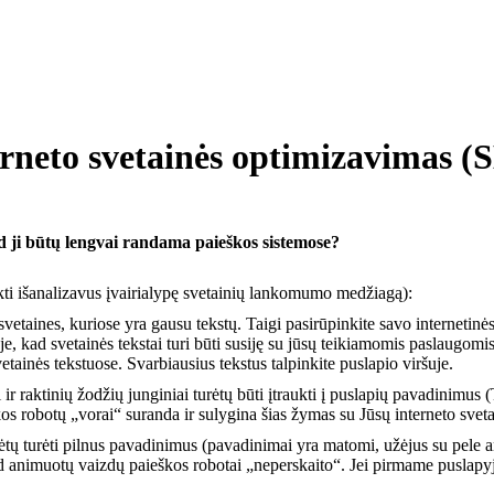
erneto svetainės optimizavimas (
ad ji būtų lengvai randama paieškos sistemose?
ikti išanalizavus įvairialypę svetainių lankomumo medžiagą):
vetaines, kuriose yra gausu tekstų. Taigi pasirūpinkite savo internetinės 
, kad svetainės tekstai turi būti susiję su jūsų teikiamomis paslaugomis
etainės tekstuose. Svarbiausius tekstus talpinkite puslapio viršuje.
ai ir raktinių žodžių junginiai turėtų būti įtraukti į puslapių pavadinim
os robotų „vorai“ suranda ir sulygina šias žymas su Jūsų interneto svetai
urėtų turėti pilnus pavadinimus (pavadinimai yra matomi, užėjus su pele a
nimuotų vaizdų paieškos robotai „neperskaito“. Jei pirmame puslapyje 