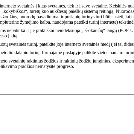
interneto svetainės į kitas svetaines, tiek ir į savo svetainę. Keiskitės 
„kokybiškos“, turėtų kuo aukštesnį paieškų sistemų reitingą. Nuorodas į
s žodžius, nuorodų pavadinimai ir puslapių turinys turi būti susieti, t
terinė žymėjimo kalba, naudojama pateikti turinį internete) tekstinės
ams nepatinka ir jie praktiškai neindeksuoja „iššokančių“ langų (POP-
eso į kitą.
tų svetainės turinį, pateikite joje interneto svetainės medį (jei tai dide
neto tinklalapio turinį. Pirmajame puslapyje palikite vietos naujam turini
eto svetainių raktinius žodžius ir raktinių žodžių junginius, eksperimentu
blikavimo pradžios nematysite progreso.
Next
post: