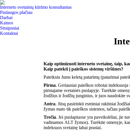
Interneto svetainių kūrimo konsultantas
Paslaugos plačiau
Darbai
Kainos
Straipsniai
Kontaktai
Int
Kaip optimizuoti interneto svetainę, taip, k
Kaip patekti į paieškos sistemų viršūnes?
Pateiksiu Jums keletą patarimų (patarimai pate
Pirma
. Geriausiai paieškos robotai indeksuoja s
pirmajame svetainės puslapyje. Turėkite omenyje
žodžius ir žodžių junginius, ir juos naudokite sv
Antra
. Jūsų pasirinkti esminiai raktiniai žodži
žymas mato tik paieškos sistemos, tačiau paiešk
Trečia
. Jei puslapiuose yra paveikslėliai, jie t
vadinamos ALT žymos). Turėkite omenyje, kad a
indeksuos svetainę labai prastai.