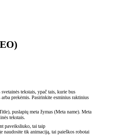
SEO)
svetainės tekstais, ypač tais, kurie bus
 arba prekėmis. Pasirinkite esminius raktinius
us (Title), puslapių meta žymas (Meta name). Meta
nės tekstais.
nt paveiksliuko, tai taip
naudosite tik animaciją, tai paieškos robotai